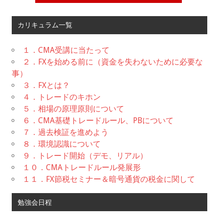
カリキュラム一覧
１．CMA受講に当たって
２．FXを始める前に（資金を失わないために必要な
事）
３．FXとは？
４．トレードのキホン
５．相場の原理原則について
６．CMA基礎トレードルール、PBについて
７．過去検証を進めよう
８．環境認識について
９．トレード開始（デモ、リアル）
１０．CMAトレードルール発展形
１１．FX節税セミナー＆暗号通貨の税金に関して
勉強会日程