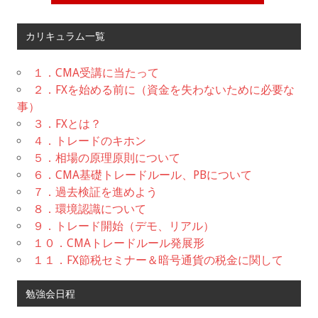
カリキュラム一覧
１．CMA受講に当たって
２．FXを始める前に（資金を失わないために必要な
事）
３．FXとは？
４．トレードのキホン
５．相場の原理原則について
６．CMA基礎トレードルール、PBについて
７．過去検証を進めよう
８．環境認識について
９．トレード開始（デモ、リアル）
１０．CMAトレードルール発展形
１１．FX節税セミナー＆暗号通貨の税金に関して
勉強会日程