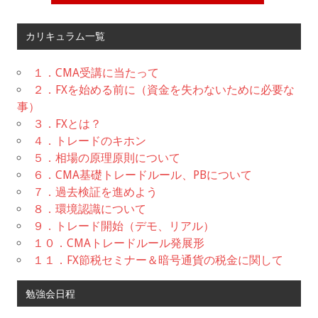
カリキュラム一覧
１．CMA受講に当たって
２．FXを始める前に（資金を失わないために必要な
事）
３．FXとは？
４．トレードのキホン
５．相場の原理原則について
６．CMA基礎トレードルール、PBについて
７．過去検証を進めよう
８．環境認識について
９．トレード開始（デモ、リアル）
１０．CMAトレードルール発展形
１１．FX節税セミナー＆暗号通貨の税金に関して
勉強会日程