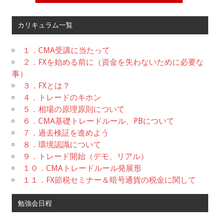
カリキュラム一覧
１．CMA受講に当たって
２．FXを始める前に（資金を失わないために必要な
事）
３．FXとは？
４．トレードのキホン
５．相場の原理原則について
６．CMA基礎トレードルール、PBについて
７．過去検証を進めよう
８．環境認識について
９．トレード開始（デモ、リアル）
１０．CMAトレードルール発展形
１１．FX節税セミナー＆暗号通貨の税金に関して
勉強会日程