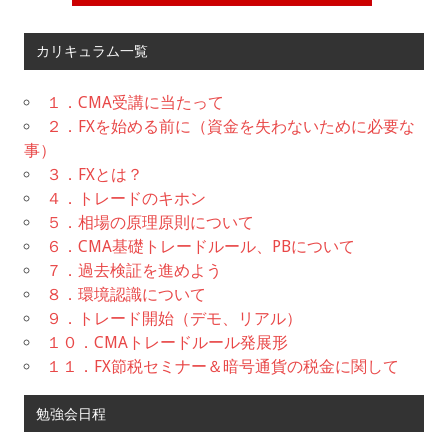
カリキュラム一覧
１．CMA受講に当たって
２．FXを始める前に（資金を失わないために必要な
事）
３．FXとは？
４．トレードのキホン
５．相場の原理原則について
６．CMA基礎トレードルール、PBについて
７．過去検証を進めよう
８．環境認識について
９．トレード開始（デモ、リアル）
１０．CMAトレードルール発展形
１１．FX節税セミナー＆暗号通貨の税金に関して
勉強会日程