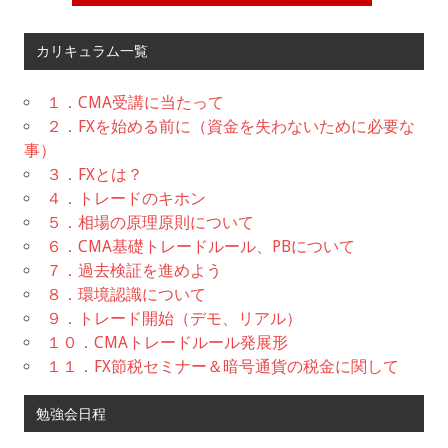
カリキュラム一覧
１．CMA受講に当たって
２．FXを始める前に（資金を失わないために必要な
事）
３．FXとは？
４．トレードのキホン
５．相場の原理原則について
６．CMA基礎トレードルール、PBについて
７．過去検証を進めよう
８．環境認識について
９．トレード開始（デモ、リアル）
１０．CMAトレードルール発展形
１１．FX節税セミナー＆暗号通貨の税金に関して
勉強会日程