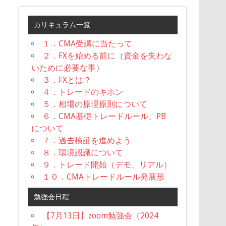
カリキュラム一覧
１．CMA受講に当たって
２．FXを始める前に（資金を失わな
いために必要な事）
３．FXとは？
４．トレードのキホン
５．相場の原理原則について
６．CMA基礎トレードルール、PB
について
７．過去検証を進めよう
８．環境認識について
９．トレード開始（デモ、リアル）
１０．CMAトレードルール発展形
勉強会日程
【7月13日】zoom勉強会（2024