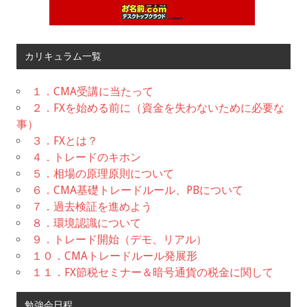
カリキュラム一覧
１．CMA受講に当たって
２．FXを始める前に（資金を失わないために必要な
事）
３．FXとは？
４．トレードのキホン
５．相場の原理原則について
６．CMA基礎トレードルール、PBについて
７．過去検証を進めよう
８．環境認識について
９．トレード開始（デモ、リアル）
１０．CMAトレードルール発展形
１１．FX節税セミナー＆暗号通貨の税金に関して
勉強会日程