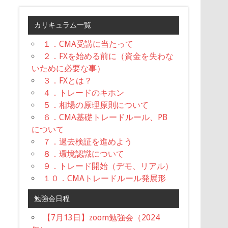
カリキュラム一覧
１．CMA受講に当たって
２．FXを始める前に（資金を失わな
いために必要な事）
３．FXとは？
４．トレードのキホン
５．相場の原理原則について
６．CMA基礎トレードルール、PB
について
７．過去検証を進めよう
８．環境認識について
９．トレード開始（デモ、リアル）
１０．CMAトレードルール発展形
勉強会日程
【7月13日】zoom勉強会（2024