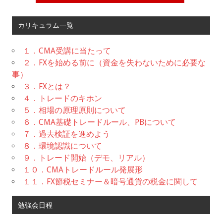
カリキュラム一覧
１．CMA受講に当たって
２．FXを始める前に（資金を失わないために必要な
事）
３．FXとは？
４．トレードのキホン
５．相場の原理原則について
６．CMA基礎トレードルール、PBについて
７．過去検証を進めよう
８．環境認識について
９．トレード開始（デモ、リアル）
１０．CMAトレードルール発展形
１１．FX節税セミナー＆暗号通貨の税金に関して
勉強会日程