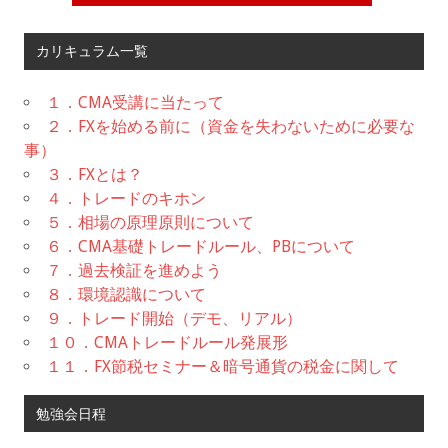
カリキュラム一覧
１．CMA受講に当たって
２．FXを始める前に（資金を失わないために必要な
事）
３．FXとは？
４．トレードのキホン
５．相場の原理原則について
６．CMA基礎トレードルール、PBについて
７．過去検証を進めよう
８．環境認識について
９．トレード開始（デモ、リアル）
１０．CMAトレードルール発展形
１１．FX節税セミナー＆暗号通貨の税金に関して
勉強会日程