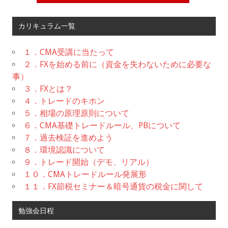
カリキュラム一覧
１．CMA受講に当たって
２．FXを始める前に（資金を失わないために必要な
事）
３．FXとは？
４．トレードのキホン
５．相場の原理原則について
６．CMA基礎トレードルール、PBについて
７．過去検証を進めよう
８．環境認識について
９．トレード開始（デモ、リアル）
１０．CMAトレードルール発展形
１１．FX節税セミナー＆暗号通貨の税金に関して
勉強会日程