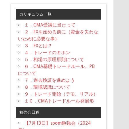
カリキュラム一覧
１．CMA受講に当たって
２．FXを始める前に（資金を失わな
いために必要な事）
３．FXとは？
４．トレードのキホン
５．相場の原理原則について
６．CMA基礎トレードルール、PB
について
７．過去検証を進めよう
８．環境認識について
９．トレード開始（デモ、リアル）
１０．CMAトレードルール発展形
勉強会日程
【7月13日】zoom勉強会（2024