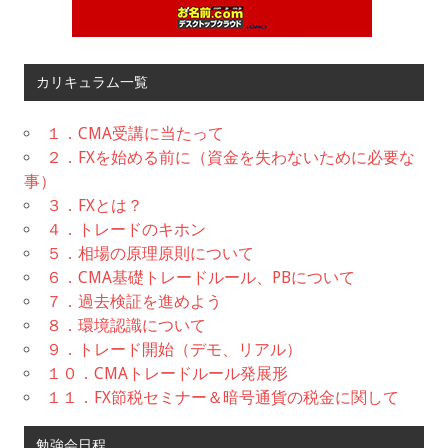
カリキュラム一覧
１．CMA受講に当たって
２．FXを始める前に（資金を失わないために必要な
事）
３．FXとは？
４．トレードのキホン
５．相場の原理原則について
６．CMA基礎トレードルール、PBについて
７．過去検証を進めよう
８．環境認識について
９．トレード開始（デモ、リアル）
１０．CMAトレードルール発展形
１１．FX節税セミナー＆暗号通貨の税金に関して
勉強会日程