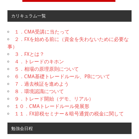
カリキュラム一覧
１．CMA受講に当たって
２．FXを始める前に（資金を失わないために必要な
事）
３．FXとは？
４．トレードのキホン
５．相場の原理原則について
６．CMA基礎トレードルール、PBについて
７．過去検証を進めよう
８．環境認識について
９．トレード開始（デモ、リアル）
１０．CMAトレードルール発展形
１１．FX節税セミナー＆暗号通貨の税金に関して
勉強会日程