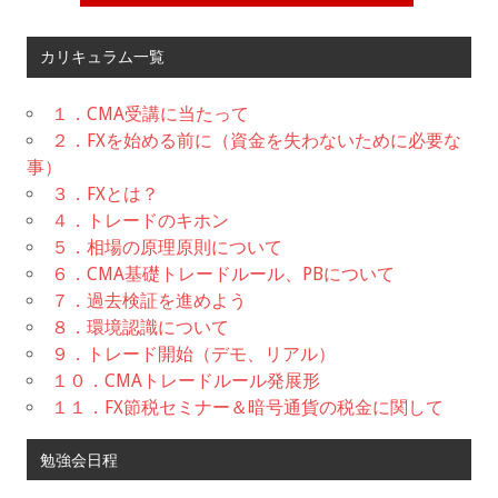
カリキュラム一覧
１．CMA受講に当たって
２．FXを始める前に（資金を失わないために必要な
事）
３．FXとは？
４．トレードのキホン
５．相場の原理原則について
６．CMA基礎トレードルール、PBについて
７．過去検証を進めよう
８．環境認識について
９．トレード開始（デモ、リアル）
１０．CMAトレードルール発展形
１１．FX節税セミナー＆暗号通貨の税金に関して
勉強会日程