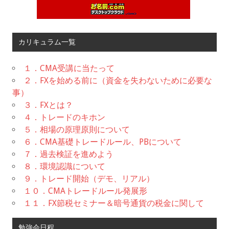
カリキュラム一覧
１．CMA受講に当たって
２．FXを始める前に（資金を失わないために必要な
事）
３．FXとは？
４．トレードのキホン
５．相場の原理原則について
６．CMA基礎トレードルール、PBについて
７．過去検証を進めよう
８．環境認識について
９．トレード開始（デモ、リアル）
１０．CMAトレードルール発展形
１１．FX節税セミナー＆暗号通貨の税金に関して
勉強会日程