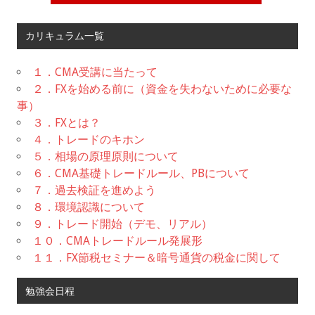
カリキュラム一覧
１．CMA受講に当たって
２．FXを始める前に（資金を失わないために必要な
事）
３．FXとは？
４．トレードのキホン
５．相場の原理原則について
６．CMA基礎トレードルール、PBについて
７．過去検証を進めよう
８．環境認識について
９．トレード開始（デモ、リアル）
１０．CMAトレードルール発展形
１１．FX節税セミナー＆暗号通貨の税金に関して
勉強会日程