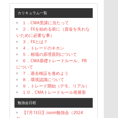
カリキュラム一覧
１．CMA受講に当たって
２．FXを始める前に（資金を失わな
いために必要な事）
３．FXとは？
４．トレードのキホン
５．相場の原理原則について
６．CMA基礎トレードルール、PB
について
７．過去検証を進めよう
８．環境認識について
９．トレード開始（デモ、リアル）
１０．CMAトレードルール発展形
勉強会日程
【7月13日】zoom勉強会（2024