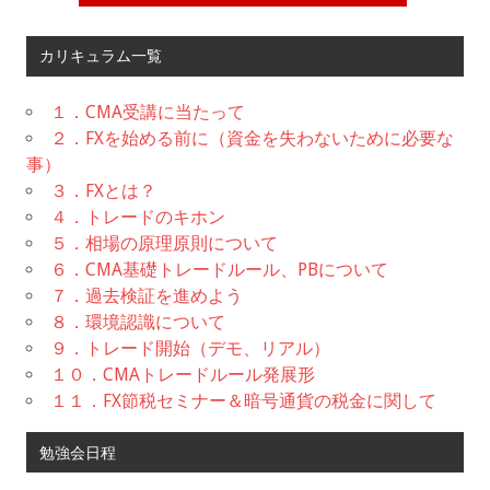
カリキュラム一覧
１．CMA受講に当たって
２．FXを始める前に（資金を失わないために必要な
事）
３．FXとは？
４．トレードのキホン
５．相場の原理原則について
６．CMA基礎トレードルール、PBについて
７．過去検証を進めよう
８．環境認識について
９．トレード開始（デモ、リアル）
１０．CMAトレードルール発展形
１１．FX節税セミナー＆暗号通貨の税金に関して
勉強会日程