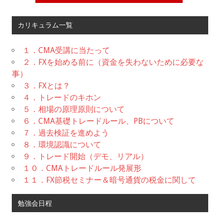
カリキュラム一覧
１．CMA受講に当たって
２．FXを始める前に（資金を失わないために必要な
事）
３．FXとは？
４．トレードのキホン
５．相場の原理原則について
６．CMA基礎トレードルール、PBについて
７．過去検証を進めよう
８．環境認識について
９．トレード開始（デモ、リアル）
１０．CMAトレードルール発展形
１１．FX節税セミナー＆暗号通貨の税金に関して
勉強会日程