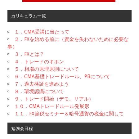
カリキュラム一覧
１．CMA受講に当たって
２．FXを始める前に（資金を失わないために必要な
事）
３．FXとは？
４．トレードのキホン
５．相場の原理原則について
６．CMA基礎トレードルール、PBについて
７．過去検証を進めよう
８．環境認識について
９．トレード開始（デモ、リアル）
１０．CMAトレードルール発展形
１１．FX節税セミナー＆暗号通貨の税金に関して
勉強会日程