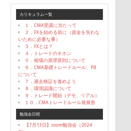
カリキュラム一覧
１．CMA受講に当たって
２．FXを始める前に（資金を失わな
いために必要な事）
３．FXとは？
４．トレードのキホン
５．相場の原理原則について
６．CMA基礎トレードルール、PB
について
７．過去検証を進めよう
８．環境認識について
９．トレード開始（デモ、リアル）
１０．CMAトレードルール発展形
勉強会日程
【7月13日】zoom勉強会（2024