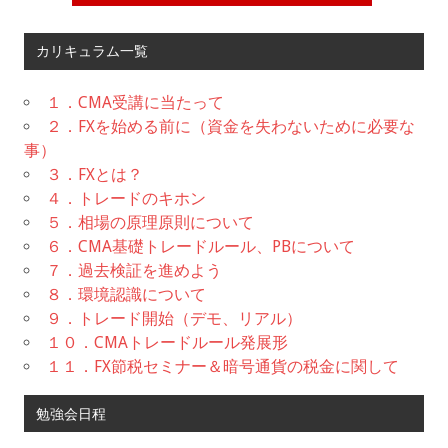
カリキュラム一覧
１．CMA受講に当たって
２．FXを始める前に（資金を失わないために必要な
事）
３．FXとは？
４．トレードのキホン
５．相場の原理原則について
６．CMA基礎トレードルール、PBについて
７．過去検証を進めよう
８．環境認識について
９．トレード開始（デモ、リアル）
１０．CMAトレードルール発展形
１１．FX節税セミナー＆暗号通貨の税金に関して
勉強会日程