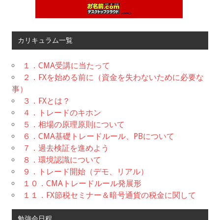
カリキュラム一覧
１．CMA受講に当たって
２．FXを始める前に（資金を失わないために必要な
事）
３．FXとは？
４．トレードのキホン
５．相場の原理原則について
６．CMA基礎トレードルール、PBについて
７．過去検証を進めよう
８．環境認識について
９．トレード開始（デモ、リアル）
１０．CMAトレードルール発展形
１１．FX節税セミナー＆暗号通貨の税金に関して
勉強会日程