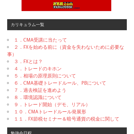
カリキュラム一覧
１．CMA受講に当たって
２．FXを始める前に（資金を失わないために必要な
事）
３．FXとは？
４．トレードのキホン
５．相場の原理原則について
６．CMA基礎トレードルール、PBについて
７．過去検証を進めよう
８．環境認識について
９．トレード開始（デモ、リアル）
１０．CMAトレードルール発展形
１１．FX節税セミナー＆暗号通貨の税金に関して
勉強会日程