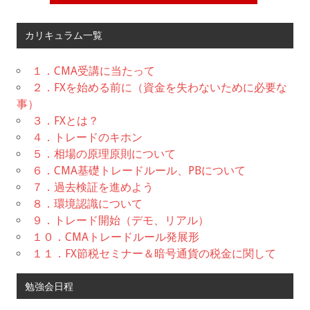
カリキュラム一覧
１．CMA受講に当たって
２．FXを始める前に（資金を失わないために必要な
事）
３．FXとは？
４．トレードのキホン
５．相場の原理原則について
６．CMA基礎トレードルール、PBについて
７．過去検証を進めよう
８．環境認識について
９．トレード開始（デモ、リアル）
１０．CMAトレードルール発展形
１１．FX節税セミナー＆暗号通貨の税金に関して
勉強会日程