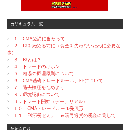
カリキュラム一覧
１．CMA受講に当たって
２．FXを始める前に（資金を失わないために必要な
事）
３．FXとは？
４．トレードのキホン
５．相場の原理原則について
６．CMA基礎トレードルール、PBについて
７．過去検証を進めよう
８．環境認識について
９．トレード開始（デモ、リアル）
１０．CMAトレードルール発展形
１１．FX節税セミナー＆暗号通貨の税金に関して
勉強会日程