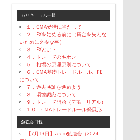
カリキュラム一覧
１．CMA受講に当たって
２．FXを始める前に（資金を失わな
いために必要な事）
３．FXとは？
４．トレードのキホン
５．相場の原理原則について
６．CMA基礎トレードルール、PB
について
７．過去検証を進めよう
８．環境認識について
９．トレード開始（デモ、リアル）
１０．CMAトレードルール発展形
勉強会日程
【7月13日】zoom勉強会（2024