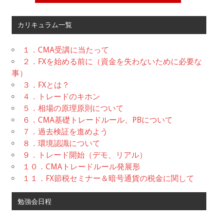
カリキュラム一覧
１．CMA受講に当たって
２．FXを始める前に（資金を失わないために必要な
事）
３．FXとは？
４．トレードのキホン
５．相場の原理原則について
６．CMA基礎トレードルール、PBについて
７．過去検証を進めよう
８．環境認識について
９．トレード開始（デモ、リアル）
１０．CMAトレードルール発展形
１１．FX節税セミナー＆暗号通貨の税金に関して
勉強会日程