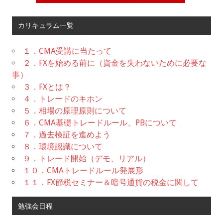
カリキュラム一覧
１．CMA受講に当たって
２．FXを始める前に（資金を失わないために必要な
事）
３．FXとは？
４．トレードのキホン
５．相場の原理原則について
６．CMA基礎トレードルール、PBについて
７．過去検証を進めよう
８．環境認識について
９．トレード開始（デモ、リアル）
１０．CMAトレードルール発展形
１１．FX節税セミナー＆暗号通貨の税金に関して
勉強会日程