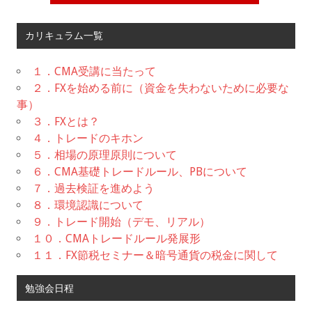
カリキュラム一覧
１．CMA受講に当たって
２．FXを始める前に（資金を失わないために必要な
事）
３．FXとは？
４．トレードのキホン
５．相場の原理原則について
６．CMA基礎トレードルール、PBについて
７．過去検証を進めよう
８．環境認識について
９．トレード開始（デモ、リアル）
１０．CMAトレードルール発展形
１１．FX節税セミナー＆暗号通貨の税金に関して
勉強会日程