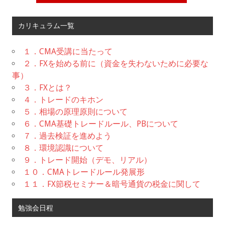
カリキュラム一覧
１．CMA受講に当たって
２．FXを始める前に（資金を失わないために必要な
事）
３．FXとは？
４．トレードのキホン
５．相場の原理原則について
６．CMA基礎トレードルール、PBについて
７．過去検証を進めよう
８．環境認識について
９．トレード開始（デモ、リアル）
１０．CMAトレードルール発展形
１１．FX節税セミナー＆暗号通貨の税金に関して
勉強会日程