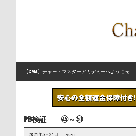
【CMA】チャートマスターアカデミーへようこそ
PB検証 ㊺～㊿
2021年5月21日
yu-ri