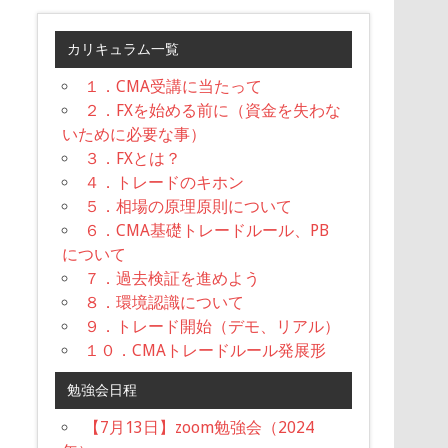
カリキュラム一覧
１．CMA受講に当たって
２．FXを始める前に（資金を失わな
いために必要な事）
３．FXとは？
４．トレードのキホン
５．相場の原理原則について
６．CMA基礎トレードルール、PB
について
７．過去検証を進めよう
８．環境認識について
９．トレード開始（デモ、リアル）
１０．CMAトレードルール発展形
勉強会日程
【7月13日】zoom勉強会（2024