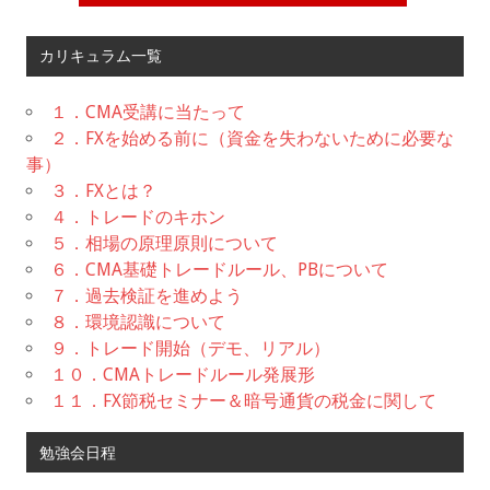
カリキュラム一覧
１．CMA受講に当たって
２．FXを始める前に（資金を失わないために必要な
事）
３．FXとは？
４．トレードのキホン
５．相場の原理原則について
６．CMA基礎トレードルール、PBについて
７．過去検証を進めよう
８．環境認識について
９．トレード開始（デモ、リアル）
１０．CMAトレードルール発展形
１１．FX節税セミナー＆暗号通貨の税金に関して
勉強会日程