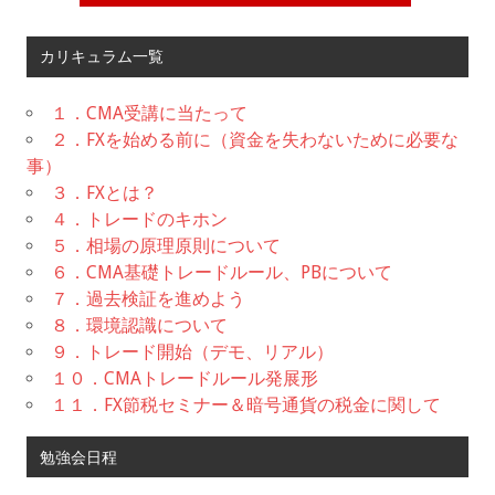
カリキュラム一覧
１．CMA受講に当たって
２．FXを始める前に（資金を失わないために必要な
事）
３．FXとは？
４．トレードのキホン
５．相場の原理原則について
６．CMA基礎トレードルール、PBについて
７．過去検証を進めよう
８．環境認識について
９．トレード開始（デモ、リアル）
１０．CMAトレードルール発展形
１１．FX節税セミナー＆暗号通貨の税金に関して
勉強会日程