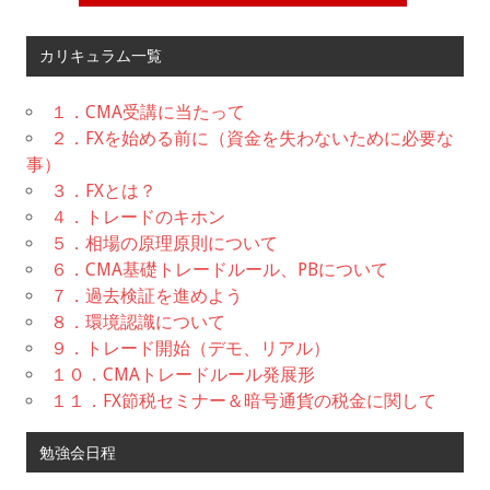
カリキュラム一覧
１．CMA受講に当たって
２．FXを始める前に（資金を失わないために必要な
事）
３．FXとは？
４．トレードのキホン
５．相場の原理原則について
６．CMA基礎トレードルール、PBについて
７．過去検証を進めよう
８．環境認識について
９．トレード開始（デモ、リアル）
１０．CMAトレードルール発展形
１１．FX節税セミナー＆暗号通貨の税金に関して
勉強会日程