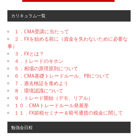
カリキュラム一覧
１．CMA受講に当たって
２．FXを始める前に（資金を失わないために必要な
事）
３．FXとは？
４．トレードのキホン
５．相場の原理原則について
６．CMA基礎トレードルール、PBについて
７．過去検証を進めよう
８．環境認識について
９．トレード開始（デモ、リアル）
１０．CMAトレードルール発展形
１１．FX節税セミナー＆暗号通貨の税金に関して
勉強会日程