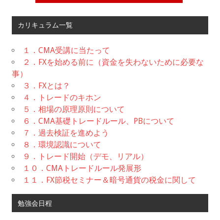
カリキュラム一覧
１．CMA受講に当たって
２．FXを始める前に（資金を失わないために必要な
事）
３．FXとは？
４．トレードのキホン
５．相場の原理原則について
６．CMA基礎トレードルール、PBについて
７．過去検証を進めよう
８．環境認識について
９．トレード開始（デモ、リアル）
１０．CMAトレードルール発展形
１１．FX節税セミナー＆暗号通貨の税金に関して
勉強会日程