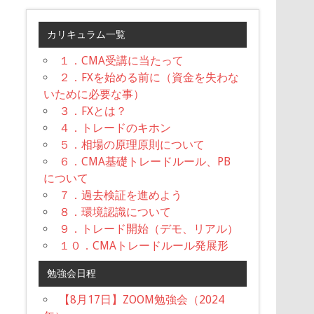
カリキュラム一覧
１．CMA受講に当たって
２．FXを始める前に（資金を失わな
いために必要な事）
３．FXとは？
４．トレードのキホン
５．相場の原理原則について
６．CMA基礎トレードルール、PB
について
７．過去検証を進めよう
８．環境認識について
９．トレード開始（デモ、リアル）
１０．CMAトレードルール発展形
勉強会日程
【8月17日】ZOOM勉強会（2024