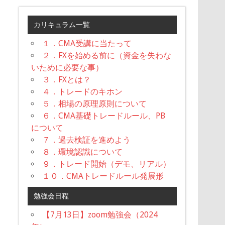
カリキュラム一覧
１．CMA受講に当たって
２．FXを始める前に（資金を失わな
いために必要な事）
３．FXとは？
４．トレードのキホン
５．相場の原理原則について
６．CMA基礎トレードルール、PB
について
７．過去検証を進めよう
８．環境認識について
９．トレード開始（デモ、リアル）
１０．CMAトレードルール発展形
勉強会日程
【7月13日】zoom勉強会（2024