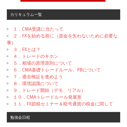
カリキュラム一覧
１．CMA受講に当たって
２．FXを始める前に（資金を失わないために必要な
事）
３．FXとは？
４．トレードのキホン
５．相場の原理原則について
６．CMA基礎トレードルール、PBについて
７．過去検証を進めよう
８．環境認識について
９．トレード開始（デモ、リアル）
１０．CMAトレードルール発展形
１１．FX節税セミナー＆暗号通貨の税金に関して
勉強会日程