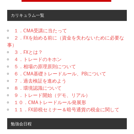
カリキュラム一覧
１．CMA受講に当たって
２．FXを始める前に（資金を失わないために必要な
事）
３．FXとは？
４．トレードのキホン
５．相場の原理原則について
６．CMA基礎トレードルール、PBについて
７．過去検証を進めよう
８．環境認識について
９．トレード開始（デモ、リアル）
１０．CMAトレードルール発展形
１１．FX節税セミナー＆暗号通貨の税金に関して
勉強会日程