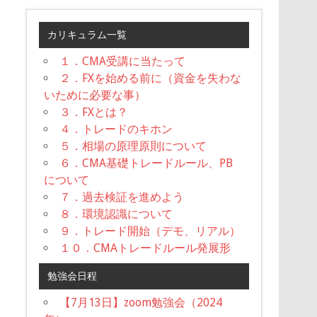
カリキュラム一覧
１．CMA受講に当たって
２．FXを始める前に（資金を失わな
いために必要な事）
３．FXとは？
４．トレードのキホン
５．相場の原理原則について
６．CMA基礎トレードルール、PB
について
７．過去検証を進めよう
８．環境認識について
９．トレード開始（デモ、リアル）
１０．CMAトレードルール発展形
勉強会日程
【7月13日】zoom勉強会（2024