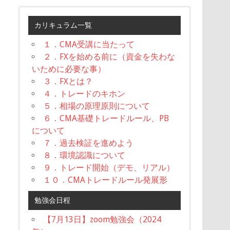
カリキュラム一覧
１．CMA受講に当たって
２．FXを始める前に（資金を失わな
いために必要な事）
３．FXとは？
４．トレードのキホン
５．相場の原理原則について
６．CMA基礎トレードルール、PB
について
７．過去検証を進めよう
８．環境認識について
９．トレード開始（デモ、リアル）
１０．CMAトレードルール発展形
勉強会日程
【7月13日】zoom勉強会（2024