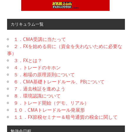
カリキュラム一覧
１．CMA受講に当たって
２．FXを始める前に（資金を失わないために必要な
事）
３．FXとは？
４．トレードのキホン
５．相場の原理原則について
６．CMA基礎トレードルール、PBについて
７．過去検証を進めよう
８．環境認識について
９．トレード開始（デモ、リアル）
１０．CMAトレードルール発展形
１１．FX節税セミナー＆暗号通貨の税金に関して
勉強会日程