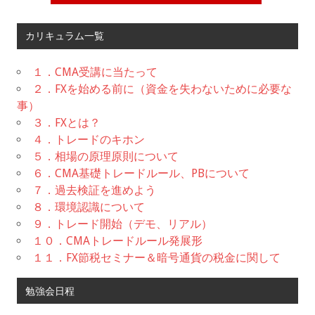
カリキュラム一覧
１．CMA受講に当たって
２．FXを始める前に（資金を失わないために必要な
事）
３．FXとは？
４．トレードのキホン
５．相場の原理原則について
６．CMA基礎トレードルール、PBについて
７．過去検証を進めよう
８．環境認識について
９．トレード開始（デモ、リアル）
１０．CMAトレードルール発展形
１１．FX節税セミナー＆暗号通貨の税金に関して
勉強会日程