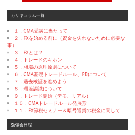
カリキュラム一覧
１．CMA受講に当たって
２．FXを始める前に（資金を失わないために必要な
事）
３．FXとは？
４．トレードのキホン
５．相場の原理原則について
６．CMA基礎トレードルール、PBについて
７．過去検証を進めよう
８．環境認識について
９．トレード開始（デモ、リアル）
１０．CMAトレードルール発展形
１１．FX節税セミナー＆暗号通貨の税金に関して
勉強会日程