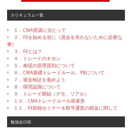
カリキュラム一覧
１．CMA受講に当たって
２．FXを始める前に（資金を失わないために必要な
事）
３．FXとは？
４．トレードのキホン
５．相場の原理原則について
６．CMA基礎トレードルール、PBについて
７．過去検証を進めよう
８．環境認識について
９．トレード開始（デモ、リアル）
１０．CMAトレードルール発展形
１１．FX節税セミナー＆暗号通貨の税金に関して
勉強会日程