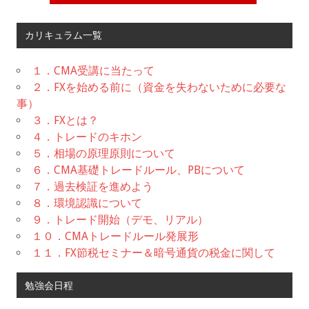
カリキュラム一覧
１．CMA受講に当たって
２．FXを始める前に（資金を失わないために必要な
事）
３．FXとは？
４．トレードのキホン
５．相場の原理原則について
６．CMA基礎トレードルール、PBについて
７．過去検証を進めよう
８．環境認識について
９．トレード開始（デモ、リアル）
１０．CMAトレードルール発展形
１１．FX節税セミナー＆暗号通貨の税金に関して
勉強会日程